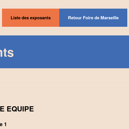
Liste des exposants
Retour Foire de Marseille
nts
NE EQUIPE
e 1