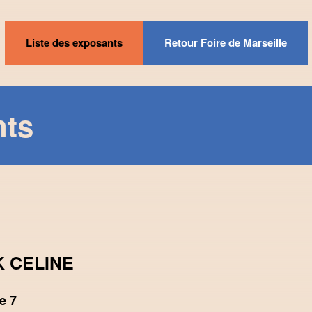
Liste des exposants
Retour Foire de Marseille
nts
 CELINE
e 7